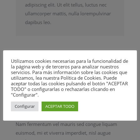
adipiscing elit. Ut elit tellus, luctus nec
ullamcorper mattis, nulla lorempulvinar
dapibus leo.
Nulla odio felis placerat a
Utilizamos cookies necesarias para la funcionalidad de
la página web y de terceros para analizar nuestros
augue
servicios. Para más información sobre las cookies que
utilizamos, lea nuestra Política de Cookies. Puede
aceptar todas las cookies pulsando el botón "ACEPTAR
Elinc bibendum, elit vel lacinia hendrerit, ante
TODO" o configurarlas o rechazarlas clicando en
"Configurar".
nulla rhoncus arcu, egestas sollicitudin massa
massa id diam. Mauris id ipsum at odio convallis
Configurar
ACEPTAR TODO
mollis sed eu velit. Vivamus vitae velit sem.
Nam fermentum vel mauris sed congue liquam
euismod, mi et viverra imperdiet, nisl augue