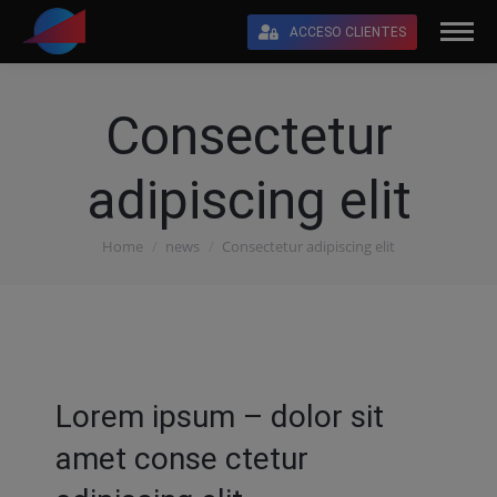
ACCESO CLIENTES
Consectetur
adipiscing elit
Home
news
Consectetur adipiscing elit
You are here:
Lorem ipsum – dolor sit
amet conse ctetur