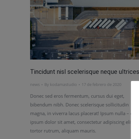
Tincidunt nisl scelerisque neque ultrice
news
By
kodamastudio
17 de febrero de 2020
Donec sed eros fermentum, cursus dui eget,
bibendum nibh. Donec scelerisque sollicitudin
magna, in viverra lacus placerat! Ipsum nulla – or
ipsum dolor sit amet, consectetur adipiscing elit
tortor rutrum, aliquam mauris.