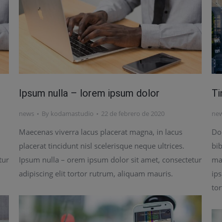
Ipsum nulla – lorem ipsum dolor
Ti
news
By
kodamastudio
22 de febrero de 2020
ne
Maecenas viverra lacus placerat magna, in lacus
Do
placerat tincidunt nisl scelerisque neque ultrices.
bi
tur
Ipsum nulla – orem ipsum dolor sit amet, consectetur
mag
adipiscing elit tortor rutrum, aliquam mauris.
ips
to