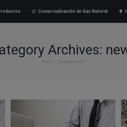
roductos
Comercialización de Gas Natural
I
roductos
Comercialización de Gas Natural
ategory Archives:
ne
Home
Category "news"
You are here: