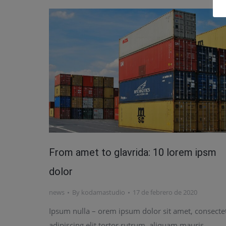
From amet to glavrida: 10 lorem ipsm
dolor
news
By
kodamastudio
17 de febrero de 2020
Ipsum nulla – orem ipsum dolor sit amet, consecte
adipiscing elit tortor rutrum, aliquam mauris.