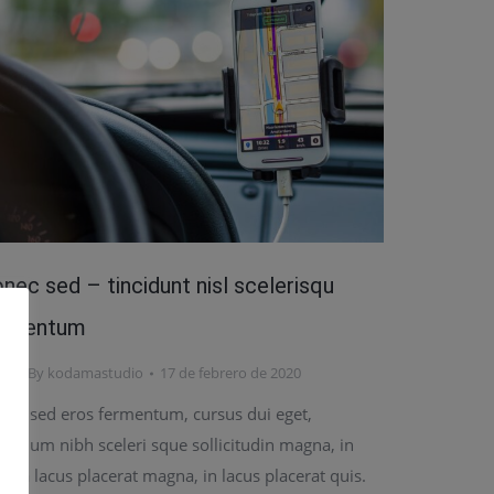
nec sed – tincidunt nisl scelerisqu
ermentum
ws
By
kodamastudio
17 de febrero de 2020
nec sed eros fermentum, cursus dui eget,
endum nibh sceleri sque sollicitudin magna, in
erra lacus placerat magna, in lacus placerat quis.