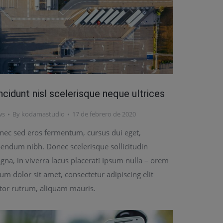
ncidunt nisl scelerisque neque ultrices
ws
By
kodamastudio
17 de febrero de 2020
nec sed eros fermentum, cursus dui eget,
bendum nibh. Donec scelerisque sollicitudin
na, in viverra lacus placerat! Ipsum nulla – orem
um dolor sit amet, consectetur adipiscing elit
rtor rutrum, aliquam mauris.