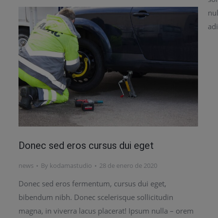
nul
adi
Donec sed eros cursus dui eget
news
By
kodamastudio
28 de enero de 2020
Donec sed eros fermentum, cursus dui eget,
bibendum nibh. Donec scelerisque sollicitudin
magna, in viverra lacus placerat! Ipsum nulla – orem