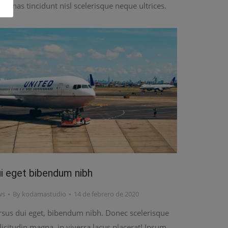
cenas tincidunt nisl scelerisque neque ultrices.
i eget bibendum nibh
ws
By
kodamastudio
14 de febrero de 2020
rsus dui eget, bibendum nibh. Donec scelerisque
licitudin magna, in viverra lacus placerat! Ipsum