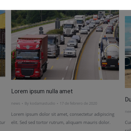
Mae
Lorem ipsum nulla amet
Du
news
By
kodamastudio
17 de febrero de 2020
ne
Lorem ipsum dolor sit amet, consectetur adipiscing
tur
elit. Sed sed tortor rutrum, aliquam mauris dolor.
Сu
sol