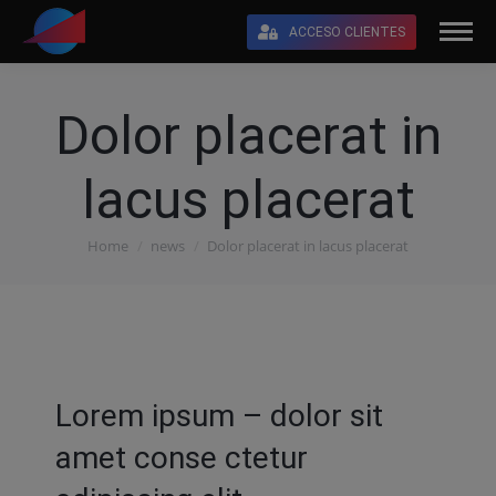
ACCESO CLIENTES
Dolor placerat in
lacus placerat
Home
news
Dolor placerat in lacus placerat
You are here:
Lorem ipsum – dolor sit
amet conse ctetur