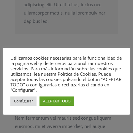
adipiscing elit. Ut elit tellus, luctus nec
ullamcorper mattis, nulla lorempulvinar
dapibus leo.
Nulla odio felis placerat a
Utilizamos cookies necesarias para la funcionalidad de
la página web y de terceros para analizar nuestros
augue
servicios. Para más información sobre las cookies que
utilizamos, lea nuestra Política de Cookies. Puede
aceptar todas las cookies pulsando el botón "ACEPTAR
Elinc bibendum, elit vel lacinia hendrerit, ante
TODO" o configurarlas o rechazarlas clicando en
"Configurar".
nulla rhoncus arcu, egestas sollicitudin massa
massa id diam. Mauris id ipsum at odio convallis
Configurar
ACEPTAR TODO
mollis sed eu velit. Vivamus vitae velit sem.
Nam fermentum vel mauris sed congue liquam
euismod, mi et viverra imperdiet, nisl augue