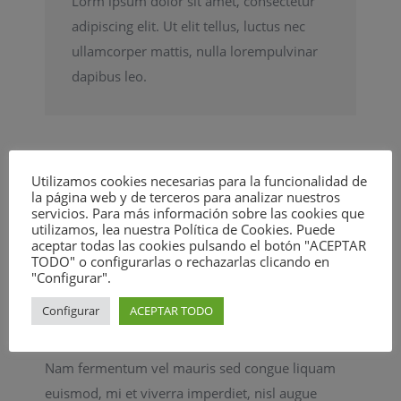
Lorm ipsum dolor sit amet, consectetur
adipiscing elit. Ut elit tellus, luctus nec
ullamcorper mattis, nulla lorempulvinar
dapibus leo.
Nulla odio felis placerat a
Utilizamos cookies necesarias para la funcionalidad de
la página web y de terceros para analizar nuestros
servicios. Para más información sobre las cookies que
augue
utilizamos, lea nuestra Política de Cookies. Puede
aceptar todas las cookies pulsando el botón "ACEPTAR
Elinc bibendum, elit vel lacinia hendrerit, ante
TODO" o configurarlas o rechazarlas clicando en
"Configurar".
nulla rhoncus arcu, egestas sollicitudin massa
massa id diam. Mauris id ipsum at odio convallis
Configurar
ACEPTAR TODO
mollis sed eu velit. Vivamus vitae velit sem.
Nam fermentum vel mauris sed congue liquam
euismod, mi et viverra imperdiet, nisl augue