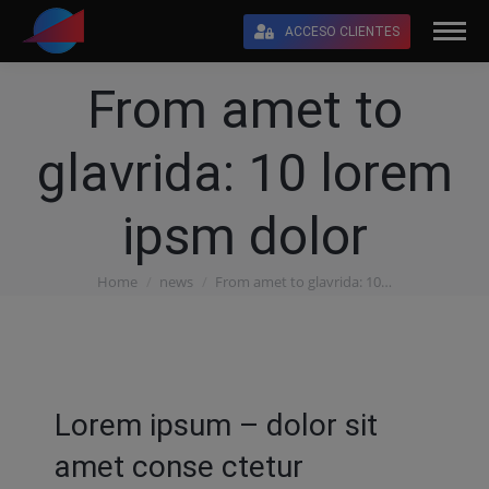
ACCESO CLIENTES
From amet to
glavrida: 10 lorem
ipsm dolor
Home
news
From amet to glavrida: 10…
You are here:
Lorem ipsum – dolor sit
amet conse ctetur