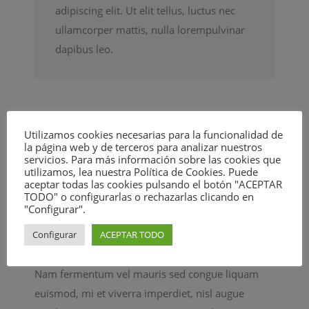
adipiscing elit. Ut elit tellus, luctus nec
ullamcorper mattis, nulla lorempulvinar
dapibus leo.
Nulla odio felis placerat a
Utilizamos cookies necesarias para la funcionalidad de
la página web y de terceros para analizar nuestros
augue
servicios. Para más información sobre las cookies que
utilizamos, lea nuestra Política de Cookies. Puede
aceptar todas las cookies pulsando el botón "ACEPTAR
Elinc bibendum, elit vel lacinia hendrerit, ante
TODO" o configurarlas o rechazarlas clicando en
"Configurar".
nulla rhoncus arcu, egestas sollicitudin massa
massa id diam. Mauris id ipsum at odio convallis
Configurar
ACEPTAR TODO
mollis sed eu velit. Vivamus vitae velit sem.
Nam fermentum vel mauris sed congue liquam
euismod, mi et viverra imperdiet, nisl augue