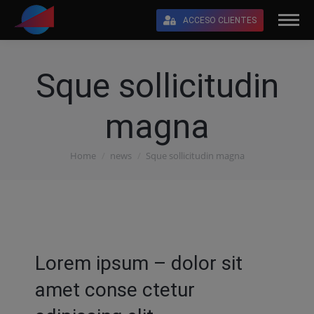
ACCESO CLIENTES
Sque sollicitudin
magna
Home
news
Sque sollicitudin magna
You are here:
Lorem ipsum – dolor sit
amet conse ctetur